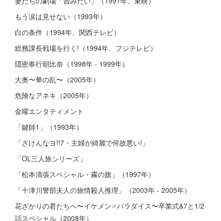
妻たちの劇場「昔みたい」（1991年、東映）
もう涙は見せない（1993年）
白の条件（1994年、関西テレビ）
総務課長戦場を行く!（1994年、フジテレビ）
隠密奉行朝比奈（1998年 - 1999年）
大奥〜華の乱〜（2005年）
危険なアネキ（2005年）
金曜エンタティメント
「鍵師1」（1993年）
「ざけんなヨ!!7・主婦が綺麗で何故悪い!」
「OL三人旅シリーズ」
「松本清張スペシャル・霧の旗」（1997年）
「十津川警部夫人の旅情殺人推理」（2003年 - 2005年）
花ざかりの君たちへ〜イケメン♂パラダイス〜卒業式&7と1/2
話スペシャル（2008年）