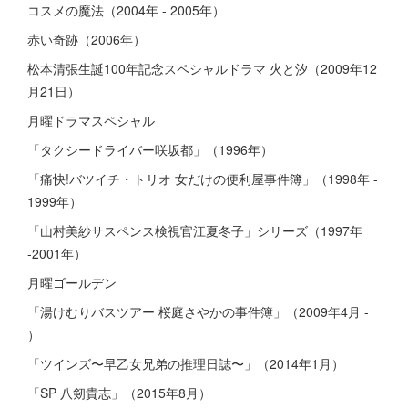
コスメの魔法（2004年 - 2005年）
赤い奇跡（2006年）
松本清張生誕100年記念スペシャルドラマ 火と汐（2009年12
月21日）
月曜ドラマスペシャル
「タクシードライバー咲坂都」（1996年）
「痛快!バツイチ・トリオ 女だけの便利屋事件簿」（1998年 -
1999年）
「山村美紗サスペンス検視官江夏冬子」シリーズ（1997年
-2001年）
月曜ゴールデン
「湯けむりバスツアー 桜庭さやかの事件簿」（2009年4月 -
）
「ツインズ〜早乙女兄弟の推理日誌〜」（2014年1月）
「SP 八剱貴志」（2015年8月）