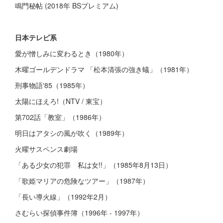
鳴門秘帖 (2018年 BSプレミアム)
日本テレビ系
愛が憎しみに変わるとき（1980年）
木曜ゴールデンドラマ 「松本清張の強き蟻」（1981年）
刑事物語'85（1985年）
太陽にほえろ!（NTV / 東宝）
第702話「教室」（1986年）
明日はアタシの風が吹く（1989年）
火曜サスペンス劇場
「ある少女の犯罪 私は女!!」（1985年8月13日）
「歌姫マリアの危険なツアー」（1987年）
「長い導火線」（1992年2月）
さむらい探偵事件簿（1996年 - 1997年）