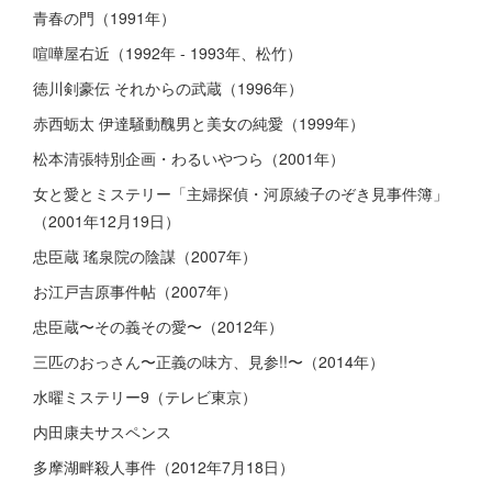
青春の門（1991年）
喧嘩屋右近（1992年 - 1993年、松竹）
徳川剣豪伝 それからの武蔵（1996年）
赤西蛎太 伊達騒動醜男と美女の純愛（1999年）
松本清張特別企画・わるいやつら（2001年）
女と愛とミステリー「主婦探偵・河原綾子のぞき見事件簿」
（2001年12月19日）
忠臣蔵 瑤泉院の陰謀（2007年）
お江戸吉原事件帖（2007年）
忠臣蔵〜その義その愛〜（2012年）
三匹のおっさん〜正義の味方、見参!!〜（2014年）
水曜ミステリー9（テレビ東京）
内田康夫サスペンス
多摩湖畔殺人事件（2012年7月18日）